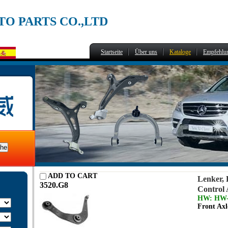
O PARTS CO.,LTD
Startseite
Über uns
Kataloge
Empfehlu
ADD TO CART
Lenker,
3520.G8
Control
HW: HW-
Front Axl