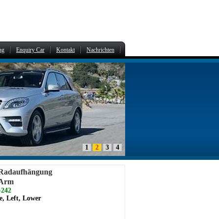
ng
Enquiry Car
Kontakt
Nachrichten
1
2
3
4
 Radaufhängung
 Arm
242
e, Left, Lower